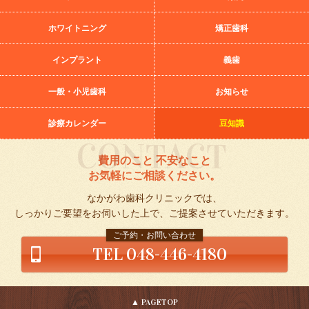
ホワイトニング
矯正歯科
インプラント
義歯
一般・小児歯科
お知らせ
診療カレンダー
豆知識
費用のこと 不安なこと
お気軽にご相談ください。
なかがわ歯科クリニックでは、
しっかりご要望をお伺いした上で、ご提案させていただきます。
ご予約・お問い合わせ
TEL 048-446-4180
▲ PAGETOP