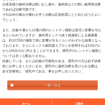
出産直後の歯科治療は軽いむし歯や、歯肉炎などの軽い歯周病治療
であれば治療可能です。
それ以外の痛みや腫れを伴う治療は応急処置にとどめたほうがよい
でしょう。
また、妊娠６週から12週の間のレントゲン撮影は胎児に影響を与え
るといわれていますが、歯科用エックス線１枚撮影による被爆量
は、約10万回の撮影で体に影響が出るくらいのわずかな線量となっ
ております。さらにエックス線防護エプロンを使用すれば10分の1
から100分の1に抑えることができます。授乳中のレントゲン撮影に
ついては全く心配ありません。
妊娠している、または妊娠の可能性がある、授乳中の方は必ず診療
前にお申し出くださいませ。授乳中に歯科治療を受けられる際は、
必ず診療前に「授乳中である」事をお申し出ください。
一覧へ戻る
ホーム
ご案内