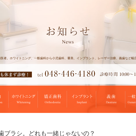
歯医者。ホワイトニング、一般歯科から小児歯科、審美、インプラント、レーザー治療、義歯など幅
歯ブラシ。どれも一緒じゃないの？